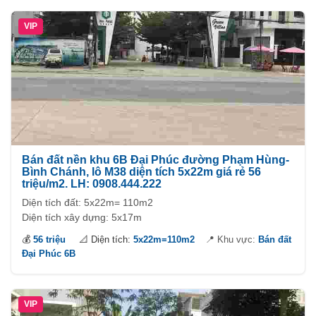
VIP
Bán đất nền khu 6B Đại Phúc đường Phạm Hùng-
Bình Chánh, lô M38 diện tích 5x22m giá rẻ 56
triệu/m2. LH: 0908.444.222
Diện tích đất: 5x22m= 110m2
Diện tích xây dựng: 5x17m
💰
56 triệu
📐 Diện tích:
5x22m=110m2
📍 Khu vực:
Bán đất
Đại Phúc 6B
VIP