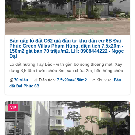
Bán gấp lô đất G62 giá đầu tư khu dân cư 6B Đại
Phúc Green Villas Phạm Hùng, diện tích 7,5x20m -
150m2 giá bán 70 triệu/m2. LH: 0908444222 - Ngọc
Đại
Lô đất hướng Tây Bắc - vị trí gần bờ sông thoáng mát. Xây
dựng 3,5 tấm trước chừa 3m, sau chừa 2m, bên hông chừa
2,5m. Khách hàng có thể xây hầm hoặc không.
💰
70 triệu
📐 Diện tích:
7.5x20m=150m2
📍 Khu vực:
Bán
đất Đại Phúc 6B
VIP