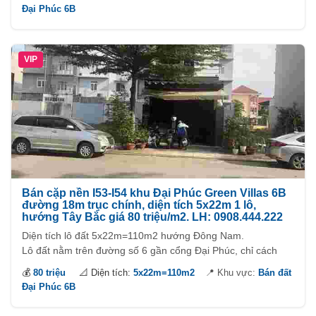
400m.
Đại Phúc 6B
VIP
Bán cặp nền I53-I54 khu Đại Phúc Green Villas 6B
đường 18m trục chính, diện tích 5x22m 1 lô,
hướng Tây Bắc giá 80 triệu/m2. LH: 0908.444.222
Diện tích lô đất 5x22m=110m2 hướng Đông Nam.
Lô đất nằm trên đường số 6 gần cổng Đại Phúc, chỉ cách
đường Phạm Hùng 100m.
💰
80 triệu
📐 Diện tích:
5x22m=110m2
📍 Khu vực:
Bán đất
Đại Phúc 6B