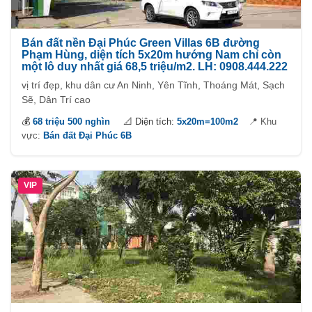
Bán đất nền Đại Phúc Green Villas 6B đường
Phạm Hùng, diện tích 5x20m hướng Nam chỉ còn
một lô duy nhất giá 68,5 triệu/m2. LH: 0908.444.222
vị trí đẹp, khu dân cư An Ninh, Yên Tĩnh, Thoáng Mát, Sạch
Sẽ, Dân Trí cao
💰
68 triệu 500 nghìn
📐 Diện tích:
5x20m=100m2
📍 Khu
vực:
Bán đất Đại Phúc 6B
VIP