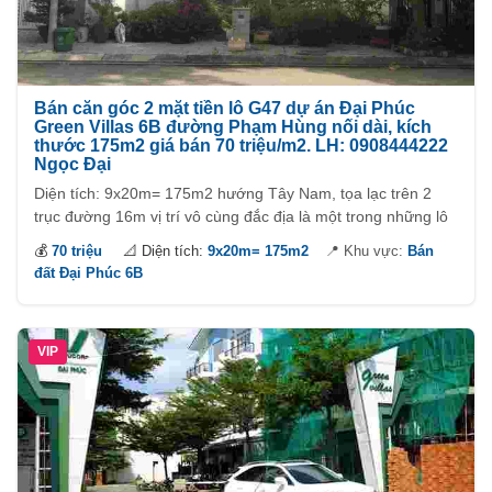
Bán căn góc 2 mặt tiền lô G47 dự án Đại Phúc
Green Villas 6B đường Phạm Hùng nối dài, kích
thước 175m2 giá bán 70 triệu/m2. LH: 0908444222
Ngọc Đại
Diện tích: 9x20m= 175m2 hướng Tây Nam, tọa lạc trên 2
trục đường 16m vị trí vô cùng đắc địa là một trong những lô
đất đẹp nhất dự án.
💰
70 triệu
📐 Diện tích:
9x20m= 175m2
📍 Khu vực:
Bán
đất Đại Phúc 6B
Lô G47 vị trí vô cùng đẹp và thoáng mát, đối diện công viên
bờ sông không khí trong lành hiền hòa yên tĩnh, với tầm giá
70tr/m2 quá rẻ cho một căn góc ( đặc biệt giá còn thương
VIP
lượng cho người thiện trí ).