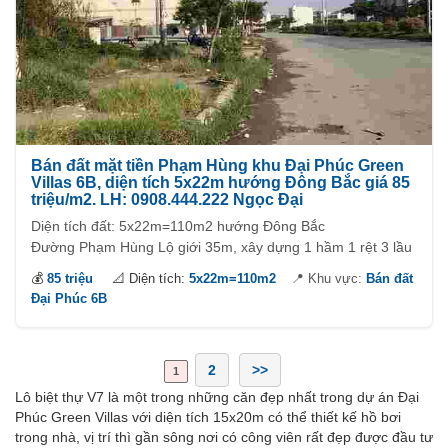
Bán đất mặt tiền Phạm Hùng khu Đại Phúc Green
Villas 6B, diện tích 5x22m hướng Đông Bắc giá 85
triệu/m2. LH: 0908.444.222 Ngọc Đại
Diện tích đất: 5x22m=110m2 hướng Đông Bắc
Đường Phạm Hùng Lộ giới 35m, xây dựng 1 hầm 1 rệt 3 lầu
Trục Đường chính kinh doanh buôn bán, làm Văn phòng
💰
85 triệu
📐 Diện tích:
5x22m=110m2
📍 Khu vực:
Bán đất
công ty.
Đại Phúc 6B
2
>>
1
Lô biệt thự V7 là một trong những căn đẹp nhất trong dự án Đại
Phúc Green Villas với diện tích 15x20m có thể thiết kế hồ bơi
trong nhà, vị trí thì gần sông nơi có công viên rất đẹp được đầu tư