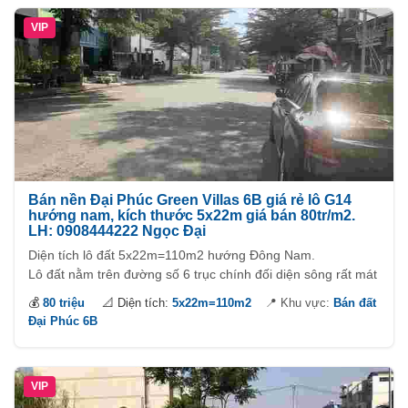
VIP
Bán nền Đại Phúc Green Villas 6B giá rẻ lô G14
hướng nam, kích thước 5x22m giá bán 80tr/m2.
LH: 0908444222 Ngọc Đại
Diện tích lô đất 5x22m=110m2 hướng Đông Nam.
Lô đất nằm trên đường số 6 trục chính đối diện sông rất mát
mẻ.
💰
80 triệu
📐 Diện tích:
5x22m=110m2
📍 Khu vực:
Bán đất
Đại Phúc 6B
VIP