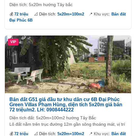
Diện tích: 5x20m hướng Tây bắc
Lô vị trí đẹp có giá rẻ nhất thị trường.
💰
72 triệu
📐 Diện tích:
5x20m=100m2
📍 Khu vực:
Bán đất
Đại Phúc 6B
VIP
Bán đất G51 giá đầu tư khu dân cư 6B Đại Phúc
Green Villas Phạm Hùng, diện tích 5x20m giá bán
72 triệu/m2. LH: 0908444222
Diện tích đất: 5x20m=100m2 hướng Tây Bắc
Lô đất nằm trên trục đường 12m gần sông thoáng mát, vị trí
yên tĩnh nhưng chỉ cách trục đường Phạm Hùng khoảng
💰
72 triệu
📐 Diện tích:
5x20m=100m2
📍 Khu vực:
Bán đất