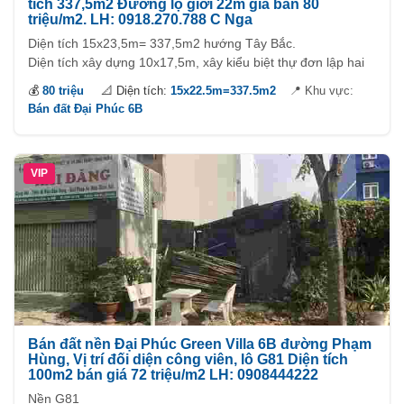
tích 337,5m2 Đường lộ giới 22m giá bán 80
triệu/m2. LH: 0918.270.788 C Nga
Diện tích 15x23,5m= 337,5m2 hướng Tây Bắc.
Diện tích xây dựng 10x17,5m, xây kiểu biệt thự đơn lập hai
bên hông mỗi bên chừa 2,5m, trước chừa 3m sau chừa 2m.
💰
80 triệu
📐 Diện tích:
15x22.5m=337.5m2
📍 Khu vực:
Bán đất Đại Phúc 6B
VIP
Bán đất nền Đại Phúc Green Villa 6B đường Phạm
Hùng, Vị trí đối diện công viên, lô G81 Diện tích
100m2 bán giá 72 triệu/m2 LH: 0908444222
Nền G81