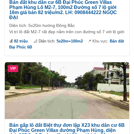
Bán đất khu dân cư 6B Đại Phúc Green Villas
Phạm Hùng Lô M2-7, 100m2 Đường số 7 lộ giới
16m giá bán 82 triệu/m2. LH: 0908444222 NGỌC
ĐẠI
Diện tích: 5x20m hướng Đông Bắc
Vị trí lô đất M2-7 rất đẹp nằm trên con đường số 7 với lộ giới
đường 16m rất thông thoáng, phía trước nhà là trường học
💰
82 triệu
📐 Diện tích:
5x20m=100m2
📍 Khu vực:
Bán đất
không bị che khuất tầm nhìn cách đường Phạm Hùng
Đại Phúc 6B
khoảng 300m. Từ dự án Đại Phúc đi qua các quận trung tâm
rất gần cách Phú Mỹ Hưng 2,5km cách Trung tâm quận 7
2km qua quận 1 4km đi lại rất thuận tiện.
VIP
Bán gấp lô đất Biệt thự đơn lập X23 khu dân cư 6B
Đại Phúc Green Villas đường Phạm Hùng, diện