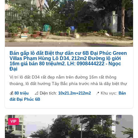
Bán gấp lô đất Biệt thự dân cư 6B Đại Phúc Green
Villas Phạm Hùng Lô D34, 212m2 Đường lộ giới
16m giá bán 80 triệu/m2. LH: 0908444222 - Ngọc
Đại
Vị trí lô đất D34 rất đẹp nằm trên đường 16m rất thông
thoáng, lô đất hướng Tây Bắc phía trước nhà là dãy biệt thự
đẳng cấp với những căn biệt thự kích thước 10x25,5m. Quy
💰
80 triệu
📐 Diện tích:
10x21.2m=212m2
📍 Khu vực:
Bán
hoạch đồng bộ của khu Đại phúc Green Villas với chủ thầu
đất Đại Phúc 6B
xây dựng uy tín Việt Phú An càng làm cho khu dân cư thêm
phần đẳng cấp.
VIP