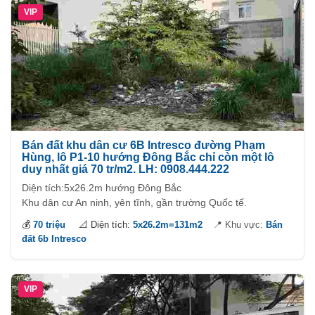
VIP
Bán đất khu dân cư 6B Intresco đường Phạm
Hùng, lô P1-10 hướng Đông Bắc chỉ còn một lô
duy nhất giá 70 tr/m2. LH: 0908.444.222
Diện tích:5x26.2m hướng Đông Bắc
Khu dân cư An ninh, yên tĩnh, gần trường Quốc tế.
💰
70 triệu
📐 Diện tích:
5x26.2m=131m2
📍 Khu vực:
Bán
đất 6b Intresco
VIP