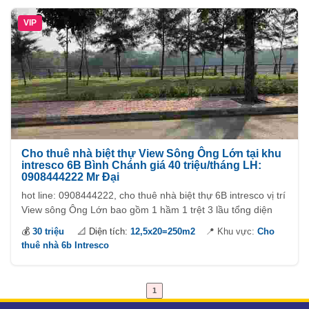
VIP
Cho thuê nhà biệt thự View Sông Ông Lớn tại khu
intresco 6B Bình Chánh giá 40 triệu/tháng LH:
0908444222 Mr Đại
hot line: 0908444222, cho thuê nhà biệt thự 6B intresco vị trí
View sông Ông Lớn bao gồm 1 hầm 1 trệt 3 lầu tổng diện
tích sử dụng 600m2.
💰
30 triệu
📐 Diện tích:
12,5x20=250m2
📍 Khu vực:
Cho
thuê nhà 6b Intresco
1