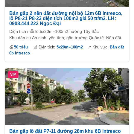
Bán gấp 2 nền đất đường nội bộ 12m 6B Intresco,
lô P8-21 P8-23 diện tích 100m2 giá 50 tr/m2. LH:
0908.444.222 Ngọc Đại
Diện tích mỗi lô:5x20m=100m2 hướng Tây Bắc
Khu dân cư An ninh, yên tĩnh, gần trường Quốc tế. Nền đất
nằm trên trục đường 2B gần công viên bờ sông thuận tiện đi
💰
50 triệu
📐 Diện tích:
5x20m=100m2
📍 Khu vực:
Bán đất
tập thể dục.
6b Intresco
Vị trí kề bên khu dân cư Kiên cường, khu căn hộ Terra Mia
đang xây.
VIP
Bán gấp lô đất P7-11 đường 28m khu 6B Intresco