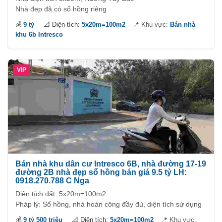
Nhà đẹp đã có sổ hồng riêng
💰
9 tỷ
📐 Diện tích:
5x20m=100m2
📍 Khu vực:
Bán nhà
khu 6b Intresco
VIP
Bán nhà khu dân cư Intresco 6B, nhà đường 17-19
đường 2B nhà đẹp sổ hồng bán giá 9.5 tỷ LH:
0918.270.788 C Nga
Diện tích đất: 5x20m=100m2
Pháp lý: Sổ hồng, nhà hoàn công đầy đủ, diện tích sử dụng
262m2
💰
9 tỷ 500 triệu
📐 Diện tích:
5x20m=100m2
📍 Khu vực: