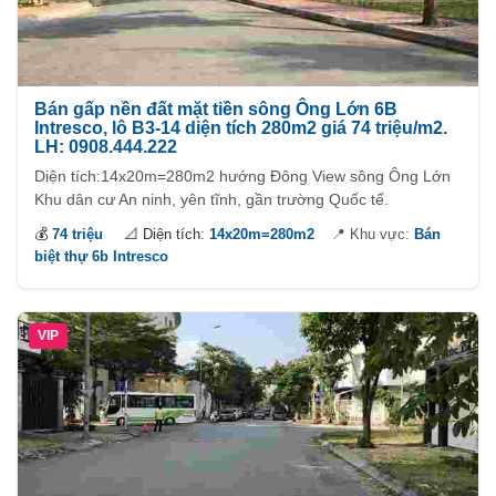
Bán gấp nền đất mặt tiền sông Ông Lớn 6B
Intresco, lô B3-14 diện tích 280m2 giá 74 triệu/m2.
LH: 0908.444.222
Diện tích:14x20m=280m2 hướng Đông View sông Ông Lớn
Khu dân cư An ninh, yên tĩnh, gần trường Quốc tế.
💰
74 triệu
📐 Diện tích:
14x20m=280m2
📍 Khu vực:
Bán
biệt thự 6b Intresco
VIP