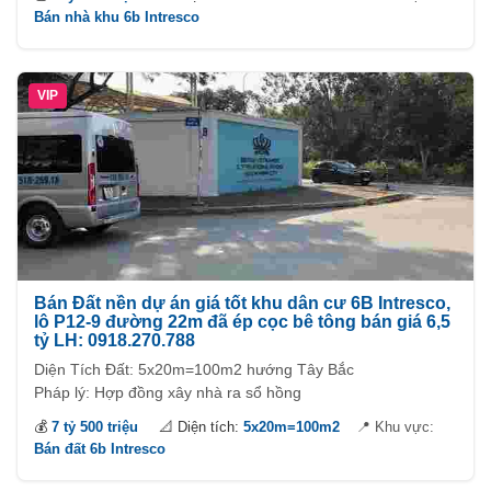
Khu dân cư đông đúc với tỷ lệ xây nhà trên 80%, nhà gần
Bán nhà khu 6b Intresco
trường mẫu giáo, trường học quốc tế, khu bờ sông công
viên thoáng mát. Di chuyển đi các quận rất gần, đi Phú Mỹ
Hưng 1,5km, gần trung tâm thương mại lớn như Lotte mart,
VIP
Vivo city, AEON...
Bán Đất nền dự án giá tốt khu dân cư 6B Intresco,
lô P12-9 đường 22m đã ép cọc bê tông bán giá 6,5
tỷ LH: 0918.270.788
Diện Tích Đất: 5x20m=100m2 hướng Tây Bắc
Pháp lý: Hợp đồng xây nhà ra sổ hồng
Khu dân cư đông đúc mật độ xây dựng cao, đã phủ kín trên
💰
7 tỷ 500 triệu
📐 Diện tích:
5x20m=100m2
📍 Khu vực:
90%. Khu dân cư Intresco có trường học chuẩn quốc tế liên
Bán đất 6b Intresco
cấp, có sông bao quanh,công viên bờ sông cây cối mát mẻ
là một khu lý tưởng để sinh sống.