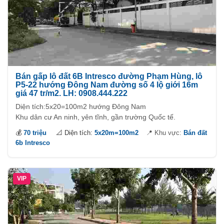
Bán gấp lô đất 6B Intresco đường Phạm Hùng, lô
P5-22 hướng Đông Nam đường số 4 lộ giới 16m
giá 47 tr/m2. LH: 0908.444.222
Diện tích:5x20=100m2 hướng Đông Nam
Khu dân cư An ninh, yên tĩnh, gần trường Quốc tế.
💰
70 triệu
📐 Diện tích:
5x20m=100m2
📍 Khu vực:
Bán đất
6b Intresco
VIP