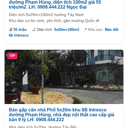
đường Phạm Hùng, diện tích 100m2 giá 55
triệu/m2. LH: 0908.444.222 Ngọc Đại
Diện tích:5x20m=100m2 hướng Tây Nam
Khu dân cư An ninh, yên tĩnh, gần trường Quốc tế.
💰
55 triệu
📐 Diện tích:
5x20m=100m2
📍 Khu vực:
Bán đất
6b Intresco
VIP
Bán gấp căn nhà Phố 5x20m khu 6B Intresco
đường Phạm Hùng, nhà đẹp nội thất cao cấp giá
bán 9 tỷ LH: 0908.444.222
Nhà diện tích 5x20m, Hướng Tây Bắc