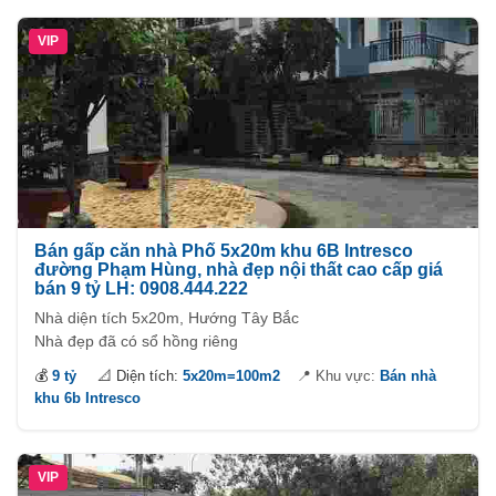
VIP
Bán gấp căn nhà Phố 5x20m khu 6B Intresco
đường Phạm Hùng, nhà đẹp nội thất cao cấp giá
bán 9 tỷ LH: 0908.444.222
Nhà diện tích 5x20m, Hướng Tây Bắc
Nhà đẹp đã có sổ hồng riêng
💰
9 tỷ
📐 Diện tích:
5x20m=100m2
📍 Khu vực:
Bán nhà
khu 6b Intresco
VIP