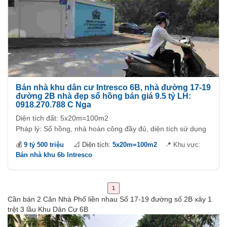
Bán nhà khu dân cư Intresco 6B, nhà đường 17-19
đường 2B nhà đẹp sổ hồng bán giá 9.5 tỷ LH:
0918.270.788 C Nga
Diện tích đất: 5x20m=100m2
Pháp lý: Sổ hồng, nhà hoàn công đầy đủ, diện tích sử dụng
262m2
💰
9 tỷ 500 triệu
📐 Diện tích:
5x20m=100m2
📍 Khu vực:
Khu dân cư đông đúc với tỷ lệ xây nhà trên 80%, nhà gần
Bán nhà khu 6b Intresco
trường mẫu giáo, trường học quốc tế, khu bờ sông công
viên thoáng mát. Di chuyển đi các quận rất gần, đi Phú Mỹ
Hưng 1,5km, gần trung tâm thương mại lớn như Lotte mart,
1
Vivo city, AEON...
Cần bán 2 Căn Nhà Phố liền nhau Số 17-19 đường số 2B xây 1
trệt 3 lầu Khu Dân Cư 6B