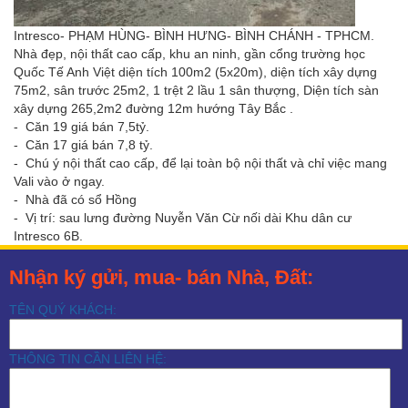
Intresco- PHẠM HÙNG- BÌNH HƯNG- BÌNH CHÁNH - TPHCM.
Nhà đẹp, nội thất cao cấp, khu an ninh, gần cổng trường học
Quốc Tế Anh Việt diện tích 100m2 (5x20m), diện tích xây dựng
75m2, sân trước 25m2, 1 trệt 2 lầu 1 sân thượng, Diện tích sàn
xây dựng 265,2m2 đường 12m hướng Tây Bắc .
- Căn 19 giá bán 7,5tỷ.
- Căn 17 giá bán 7,8 tỷ.
- Chú ý nội thất cao cấp, để lại toàn bộ nội thất và chỉ việc mang
Vali vào ở ngay.
- Nhà đã có sổ Hồng
- Vị trí: sau lưng đường Nuyễn Văn Cừ nối dài Khu dân cư
Intresco 6B.
Nhận ký gửi, mua- bán Nhà, Đất:
TÊN QUÝ KHÁCH:
THÔNG TIN CẦN LIÊN HỆ: