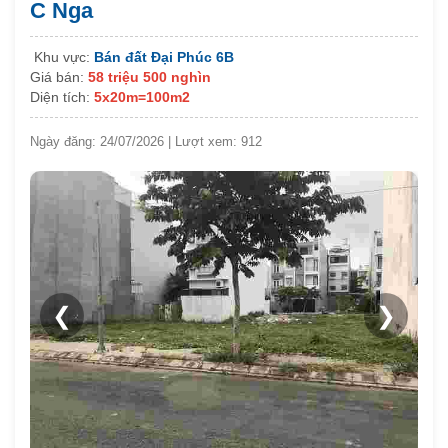
C Nga
Khu vực:
Bán đất Đại Phúc 6B
Giá bán:
58 triệu 500 nghìn
Diện tích:
5x20m=100m2
Ngày đăng: 24/07/2026 | Lượt xem: 912
❮
❯