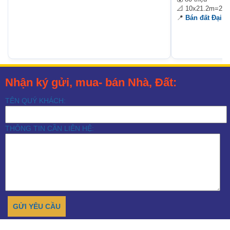
📐 10x21.2m=21
📍
Bán đất Đại 
Nhận ký gửi, mua- bán Nhà, Đất:
TÊN QUÝ KHÁCH:
THÔNG TIN CẦN LIÊN HỆ: