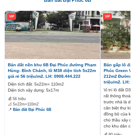
Bán đất Đại Phúc 6B
VIP
VIP
Bán đất nền khu 6B Đại Phúc đường Phạm
Bán gấp lô đất
Hùng- Bình Chánh, lô M38 diện tích 5x22m
Phúc Green Vi
giá rẻ 56 triệu/m2. LH: 0908.444.222
212m2 Đường lộ
triệu/m2. LH: 
Diện tích đất: 5x22m= 110m2
Vị trí lô đất D
Diện tích xây dựng: 5x17m
rất thông thoán
💰 56 triệu
trước nhà là dã
📐 5x22m=110m2
căn biệt thự kí
📍
Bán đất Đại Phúc 6B
đồng bộ của khu
chủ thầu xây dự
cho khu dân cư
💰 80 triệu