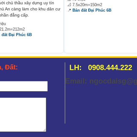
 với chủ thầu xây dựng uy tín
📐 7.5x20m=150m2
Phú An càng làm cho khu dân cư
📍
Bán đất Đại Phúc 6B
phần đẳng cấp.
riệu
x21.2m=212m2
 đất Đại Phúc 6B
, Đất:
LH:
0908.444.222
Email: ngocdaisg@