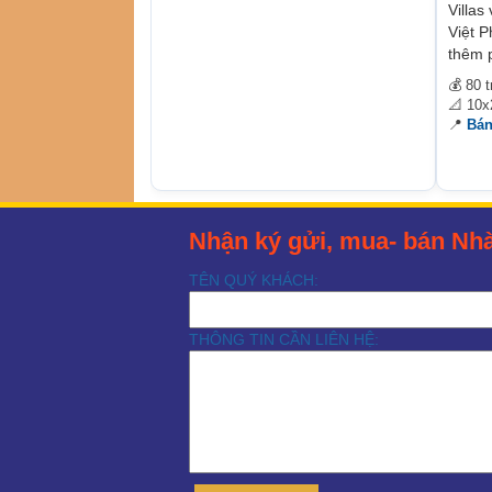
Villas
Việt 
thêm 
💰 80 t
📐 10
📍
Bán
Nhận ký gửi, mua- bán Nhà
TÊN QUÝ KHÁCH:
THÔNG TIN CẦN LIÊN HỆ: