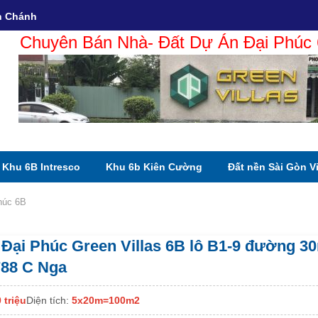
h Chánh
Chuyên Bán Nhà- Đất Dự Án Đại Phú
Khu 6B Intresco
Khu 6b Kiên Cường
Đất nền Sài Gòn V
húc 6B
Đại Phúc Green Villas 6B lô B1-9 đường 30m
788 C Nga
 triệu
Diện tích:
5x20m=100m2