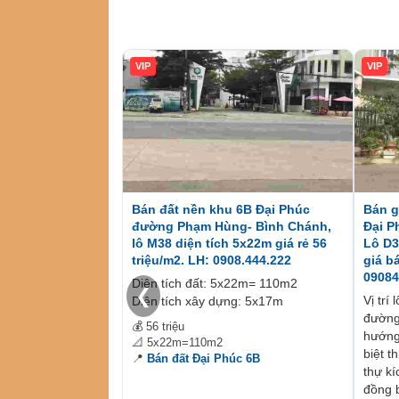
VIP
VIP
Bán đất nền khu 6B Đại Phúc
Bán g
đường Phạm Hùng- Bình Chánh,
Đại P
lô M38 diện tích 5x22m giá rẻ 56
Lô D3
triệu/m2. LH: 0908.444.222
giá b
09084
Diện tích đất: 5x22m= 110m2
❮
Vị trí
Diện tích xây dựng: 5x17m
đường 
💰 56 triệu
hướng
📐 5x22m=110m2
biệt t
📍
Bán đất Đại Phúc 6B
thự k
đồng 