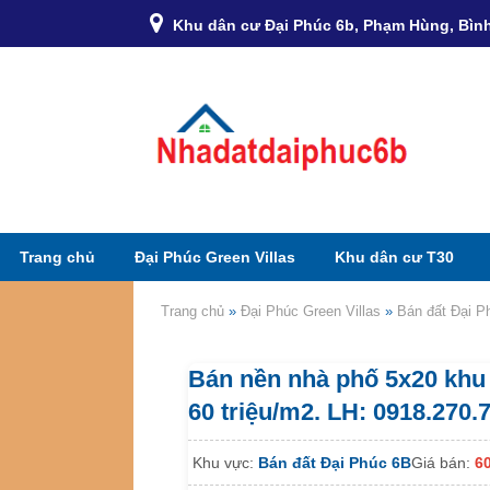
Khu dân cư Đại Phúc 6b, Phạm Hùng, Bìn
Trang chủ
Đại Phúc Green Villas
Khu dân cư T30
Trang chủ
»
Đại Phúc Green Villas
»
Bán đất Đại P
Bán nền nhà phố 5x20 khu 
60 triệu/m2. LH: 0918.270.
Khu vực:
Bán đất Đại Phúc 6B
Giá bán:
60