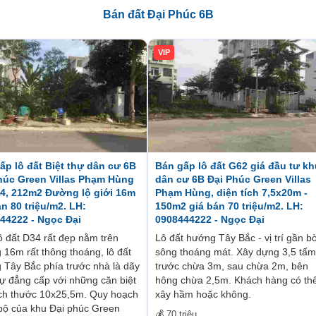
Bán đất Đại Phúc 6B
VIP
ấp lô đất Biệt thự dân cư 6B
Bán gấp lô đất G62 giá đầu tư kh
húc Green Villas Phạm Hùng
dân cư 6B Đại Phúc Green Villas
4, 212m2 Đường lộ giới 16m
Phạm Hùng, diện tích 7,5x20m -
án 80 triệu/m2. LH:
150m2 giá bán 70 triệu/m2. LH:
44222 - Ngọc Đại
0908444222 - Ngọc Đại
 lô đất D34 rất đẹp nằm trên
Lô đất hướng Tây Bắc - vị trí gần b
16m rất thông thoáng, lô đất
sông thoáng mát. Xây dựng 3,5 tấm
 Tây Bắc phía trước nhà là dãy
trước chừa 3m, sau chừa 2m, bên
hự đẳng cấp với những căn biệt
hông chừa 2,5m. Khách hàng có th
ích thước 10x25,5m. Quy hoạch
xây hầm hoặc không.
bộ của khu Đại phúc Green
💰 70 triệu