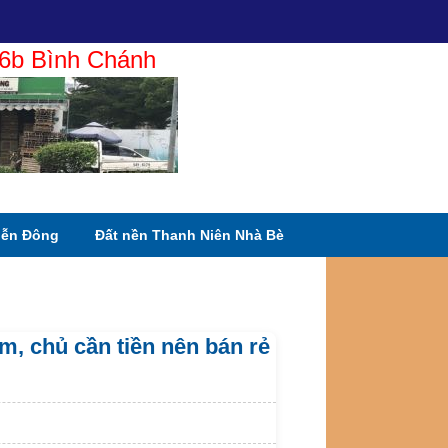
c 6b Bình Chánh
iễn Đông
Đất nền Thanh Niên Nhà Bè
, chủ cần tiền nên bán rẻ