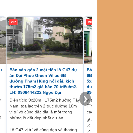
VIP
VIP
u
Bán căn góc 2 mặt tiền lô G47 dự
Bán đất nền Đại Phúc G
án Đại Phúc Green Villas 6B
6B đường Phạm Hùng, 
đường Phạm Hùng nối dài, kích
5x20m hướng Nam chỉ 
thước 175m2 giá bán 70 triệu/m2.
duy nhất giá 68,5 triệu
LH: 0908444222 Ngọc Đại
0908.444.222
❯
ờ
Diện tích: 9x20m= 175m2 hướng Tây
vị trí đẹp, khu dân cư A
Nam, tọa lạc trên 2 trục đường 16m
Tĩnh, Thoáng Mát, Sạch 
vị trí vô cùng đắc địa là một trong
cao
ể
những lô đất đẹp nhất dự án.
💰 68 triệu 500 nghìn
📐 5x20m=100m2
Lô G47 vị trí vô cùng đẹp và thoáng
📍
Bán đất Đại Phúc 6B