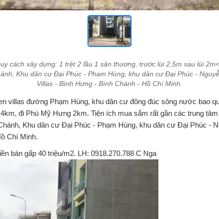
 cách xây dựng: 1 trệt 2 lầu 1 sân thượng, trước lùi 2,5m sau lùi 2m
Chánh, Khu dân cư Đại Phúc - Phạm Hùng, khu dân cư Đại Phúc - Nguy
Villas - Bình Hưng - Bình Chánh - Hồ Chí Minh.
n villas đường Phạm Hùng, khu dân cư đông đúc sông nước bao quanh
km, đi Phú Mỹ Hưng 2km. Tiện ích mua sắm rất gần các trung tâm th
 Chánh, Khu dân cư Đại Phúc - Phạm Hùng, khu dân cư Đại Phúc - N
Hồ Chí Minh.
iền bán gấp 40 triệu/m2. LH: 0918.270.788 C Nga