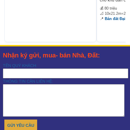
💰 80 triệu
📐 10x21.2m=21
📍
Bán đất Đại 
Nhận ký gửi, mua- bán Nhà, Đất:
TÊN QUÝ KHÁCH:
THÔNG TIN CẦN LIÊN HỆ: