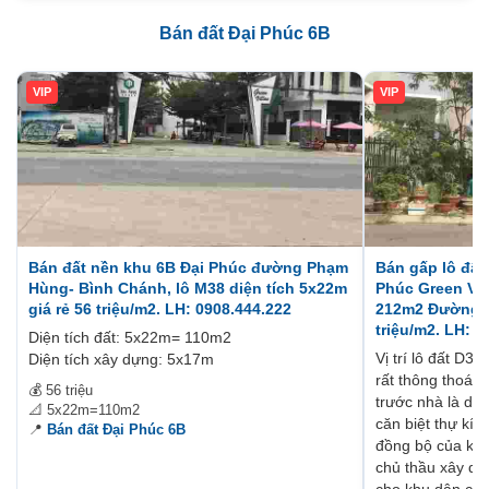
Bán đất Đại Phúc 6B
VIP
VIP
Bán đất nền khu 6B Đại Phúc đường Phạm
Bán gấp lô đất
Hùng- Bình Chánh, lô M38 diện tích 5x22m
Phúc Green Vi
giá rẻ 56 triệu/m2. LH: 0908.444.222
212m2 Đường lộ
triệu/m2. LH: 
Diện tích đất: 5x22m= 110m2
Vị trí lô đất D
Diện tích xây dựng: 5x17m
rất thông thoán
💰 56 triệu
trước nhà là dã
📐 5x22m=110m2
căn biệt thự kí
📍
Bán đất Đại Phúc 6B
đồng bộ của khu
chủ thầu xây dự
cho khu dân cư