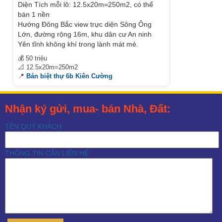
Diện Tích mỗi lô: 12.5x20m=250m2, có thể
bán 1 nền
Hướng Đông Bắc view trực diện Sông Ông
Lớn, đường rộng 16m, khu dân cư An ninh
Yên tĩnh không khí trong lành mát mẻ.
💰 50 triệu
📐 12.5x20m=250m2
📍
Bán biệt thự 6b Kiên Cường
Nhận ký gửi, mua- bán Nhà, Đất:
TÊN QUÝ KHÁCH:
THÔNG TIN CẦN LIÊN HỆ: