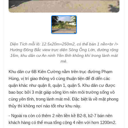
Diện Tích mỗi lô: 12.5x20m=250m2, có thể bán 1 nền<br />
Hướng Đông Bắc view trực diện Sông Ông Lớn, đường rộng
16m, khu dân cư An ninh Yên tĩnh không khí trong lành mát
mẻ.
Khu dân cư 6B Kiên Cường nằm trên trục đường Phạm
Hùng, vị trí giao thông vô cùng thuận tiện để đi dến các
quận khác như quận 8, quận 1, quận 5. Khu dân cư được
bao bọc bởi 3 mặt giáp sông lớn nên môi trường sống vô
cùng yên tĩnh, trong lành mát mẻ. Đặc biệt là về mặt phong
thủy thì không nơi nào tốt như khu này.
- Ngoài ra còn có thêm 2 nền liền kề B2-8, b2-7 bán nên
khách hàng có thể mua tổng cộng 4 nền với hơn 1200m2.