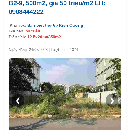
B2-9, 500m2, giá 50 triệu/m2 LH:
0908444222
Khu vực:
Bán biệt thự 6b Kiên Cường
Giá bán:
50 triệu
Diện tích:
12.5x20m=250m2
Ngày đăng: 24/07/2026 | Lượt xem: 1374
❮
❯